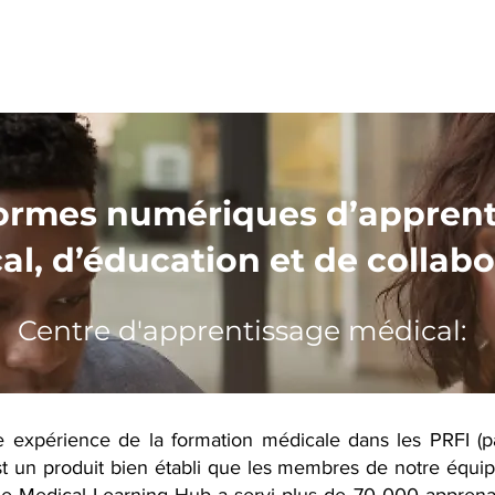
À Propos de qui
Produits
Slade360 Advantage
É
ormes numériques d’apprent
al, d’éducation et de collabo
Centre d'apprentissage médical:
 expérience de la formation médicale dans les PRFI (pa
t un produit bien établi que les membres de notre équipe