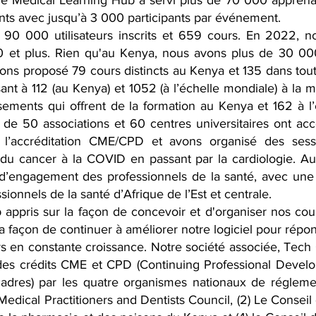
le Medical Learning Hub a servi plus de 70 000 apprenant
ts avec jusqu’à 3 000 participants par événement.
90 000 utilisateurs inscrits et 659 cours. En 2022, not
00 et plus. Rien qu'au Kenya, nous avons plus de 30 00
vons proposé 79 cours distincts au Kenya et 135 dans tout
nt à 112 (au Kenya) et 1052 (à l’échelle mondiale) à la 
sements qui offrent de la formation au Kenya et 162 à l
 de 50 associations et 60 centres universitaires ont acc
 l’accréditation CME/CPD et avons organisé des ses
du cancer à la COVID en passant par la cardiologie. A
 d’engagement des professionnels de la santé, avec une p
ionnels de la santé d’Afrique de l’Est et centrale.
ppris sur la façon de concevoir et d'organiser nos cours
r la façon de continuer à améliorer notre logiciel pour rép
urs en constante croissance. Notre société associée, Tech 
des crédits CME et CPD (Continuing Professional Develop
 cadres) par les quatre organismes nationaux de régleme
Medical Practitioners and Dentists Council, (2) Le Conseil 