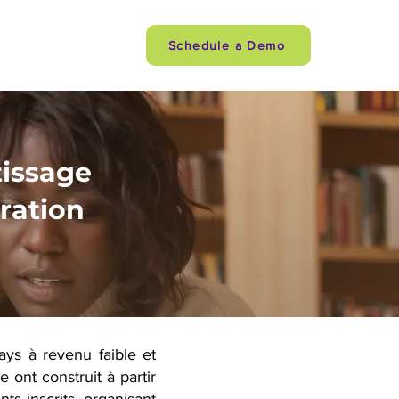
quipe
More
Schedule a Demo
issage
ration
ys à revenu faible et
 ont construit à partir