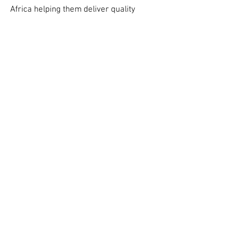
Africa helping them deliver quality
healthcare and better outcomes.
Learn more
NOS
PARTENAIRES